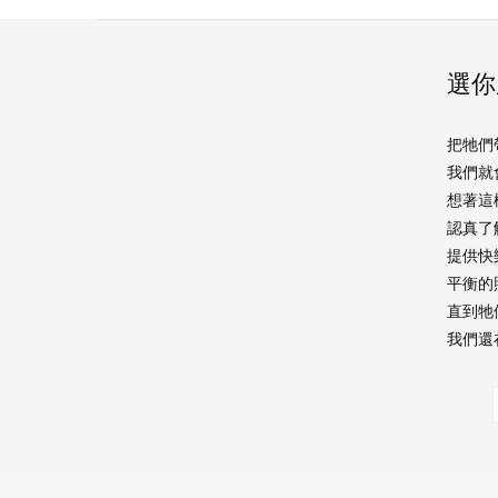
選你
把牠們
我們就
想著這
認真了
提供快
平衡的
直到牠
我們還