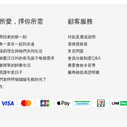
所愛，擇你所需
顧客服務
帶回來的那一刻
付款及運送說明
會一直在一起到永遠
退換貨政策
樣的理念與牠們共同生活
常見問題
解愛汪汪叫的長毛孩子每個需求
會員分級制度Q&A
樂簡單的飼養生活
農委會政令宣導
照護年老日子
廠商檢疫表證明書
們老呼呼喘噓噓毛都掉光了
在