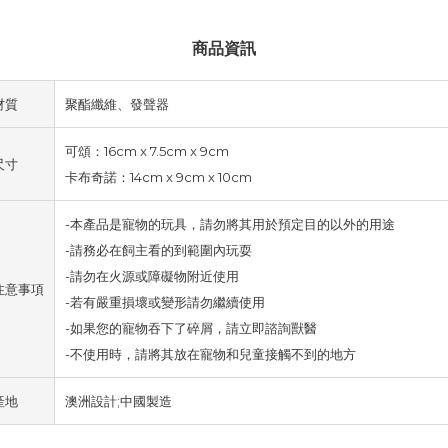
商品資訊
材質
聚酯纖維、發聲器
可頌：16cm x 7.5cm x 9cm
尺寸
卡布奇諾：14cm x 9cm x 10cm
-本產品是寵物的玩具，請勿將其用於預定目的以外的用途
-請務必在飼主看的到範圍內玩耍
-請勿在火源或障礙物附近使用
注意事項
-若有嚴重損壞或變形請勿繼續使用
-如果您的寵物吞下了碎屑，請立即諮詢獸醫
-不使用時，請將其放在寵物和兒童接觸不到的地方
產地
澳洲設計;中國製造