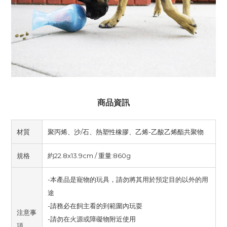
商品資訊
材質
聚丙烯、沙/石、熱塑性橡膠、乙烯-乙酸乙烯酯共聚物
規格
約22.8x13.9cm / 重量:860g
-本產品是寵物的玩具，請勿將其用於預定目的以外的用
途
-請務必在飼主看的到範圍內玩耍
注意事
-請勿在火源或障礙物附近使用
項