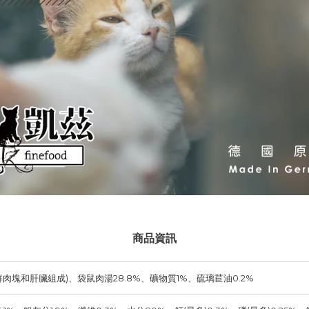
商品資訊
鮮肉塊和肝臟組成)、袋鼠肉湯28.8%、礦物質1%、硫璃苣油0.2%