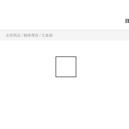
全部商品
/
貓咪專區
/
主食罐