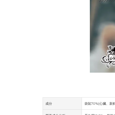
成分
袋鼠70%(心臟、新