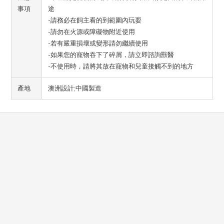
事項
途
-請務必在飼主看的到範圍內玩耍
-請勿在火源或障礙物附近使用
-若有嚴重損壞或變形請勿繼續使用
-如果您的寵物吞下了碎屑，請立即諮詢獸醫
-不使用時，請將其放在寵物和兒童接觸不到的地方
產地
澳洲設計;中國製造