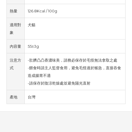
熱量
126.8Kcal / 100g
適用對
犬貓
象
內容量
55±3g
注意方
-肚臍凸凸香濃味美，請務必保存於毛怪無法拿取之處
式
-餵食時請主人監督食用，避免毛怪過於猴急，直接吞食
造成腸胃不適
-請保存於陰涼乾燥處並避免陽光直射
產地
台灣