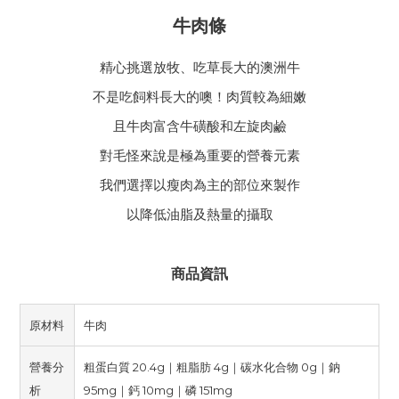
牛肉條
精心挑選放牧、吃草長大的澳洲牛
不是吃飼料長大的噢！肉質較為細嫩
且牛肉富含牛磺酸和左旋肉鹼
對毛怪來說是極為重要的營養元素
我們選擇以瘦肉為主的部位來製作
以降低油脂及熱量的攝取
商品資訊
原材料
牛肉
營養分
粗蛋白質 20.4g｜粗脂肪 4g｜碳水化合物 0g｜鈉
析
95mg｜鈣 10mg｜磷 151mg