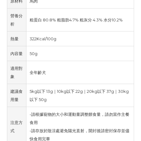
原材料
馬肉
營養分
粗蛋白 80.8% 粗脂肪4.7% 粗灰分 4.3% 水分10.2%
析
熱量
322Kcal/100g
內容量
50g
適用對
全年齡犬
象
建議食
5kg以下 13g｜10kg以下 22g｜20kg以下 37g｜30kg
用量
以下 50g
-請根據寵物的大小和運動量調整餵食量，請勿當作主餐
注意方
食用
式
-請存放於陰涼處避免陽光直射，開封後請密封保存並儘
快食用完畢