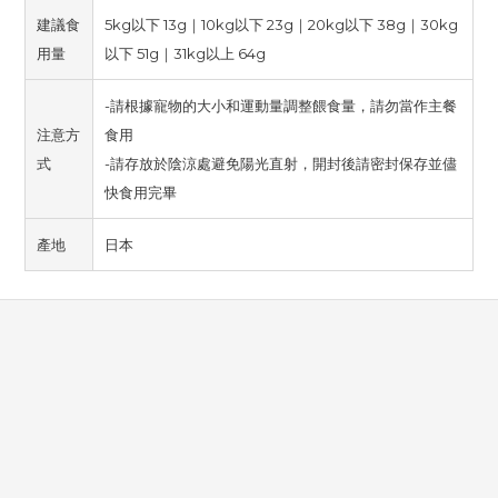
建議食
5kg以下 13g｜10kg以下 23g｜20kg以下 38g｜30kg
用量
以下 51g｜31kg以上 64g
-請根據寵物的大小和運動量調整餵食量，請勿當作主餐
注意方
食用
式
-請存放於陰涼處避免陽光直射，開封後請密封保存並儘
快食用完畢
產地
日本