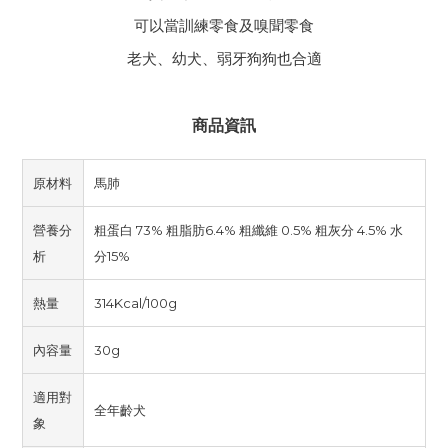
可以當訓練零食及嗅聞零食
老犬、幼犬、弱牙狗狗也合適
商品資訊
原材料
馬肺
營養分
粗蛋白 73% 粗脂肪6.4% 粗纖維 0.5% 粗灰分 4.5% 水
析
分15%
熱量
314Kcal/100g
內容量
30g
適用對
全年齡犬
象