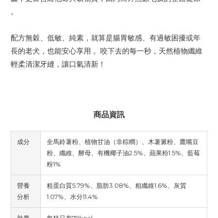
。
配方無穀、低敏、純素，就算是腸胃敏感、有過敏困擾或年
長的老犬，也能安心享用 。咬下去的每一秒，天然植物纖維
輕柔清潔牙縫，讓口氣清新！
商品資訊
成分
全馬鈴薯粉、植物甘油（非棕櫚）、木薯澱粉、鷹嘴豆
粉、纖維、酵母、有機椰子油2.5%、蘋果粉1.5%、藍莓
粉1%
營養
粗蛋白質5.79%、脂肪3.08%、粗纖維1.6%、灰質
分析
1.07%、水分11.4%