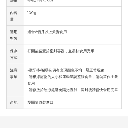
熱量
每枝只有79kcal
內容
100g
量
適用
適合6個月以上犬隻食用
對象
保存
打開後請置於密封容器，並盡快食用完畢
方式
注意
-潔牙棒/嘴嚼錠偶有出現顏色不均，屬正常現象
事項
-請根據寵物的大小和運動量調整餵食量，請勿當作主餐
食用
-請存放於陰涼處避免陽光直射，開封後請儘快食用完畢
產地
愛爾蘭原裝進口