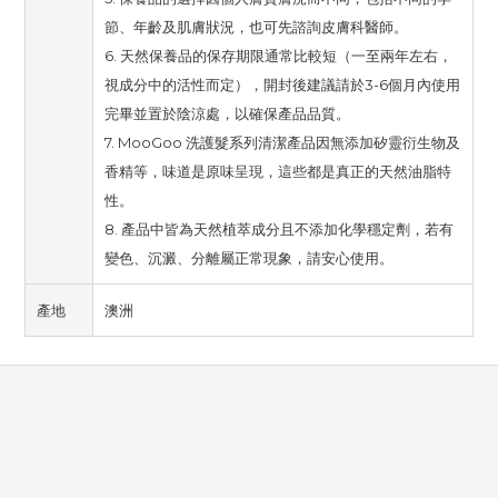
節、年齡及肌膚狀況，也可先諮詢皮膚科醫師。
6. 天然保養品的保存期限通常比較短（一至兩年左右，
視成分中的活性而定），開封後建議請於3-6個月內使用
完畢並置於陰涼處，以確保產品品質。
7. MooGoo 洗護髮系列清潔產品因無添加矽靈衍生物及
香精等，味道是原味呈現，這些都是真正的天然油脂特
性。
8. 產品中皆為天然植萃成分且不添加化學穩定劑，若有
變色、沉澱、分離屬正常現象，請安心使用。
產地
澳洲