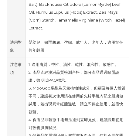
Salt), Backhousia Citiodora (LemonMyrtle) Leaf
Oil, Humulus Lupulus (Hops) Extract, Zea Mays
(Corn) Starch,Hamamelis Virginiana (Witch Hazel)
Extract.
適用對
嬰幼兒、敏弱肌膚、孕婦、成年人、老年人，適用於任
象
何年齡層
注意事
1. 適用膚質：中性、油性、乾性、混和性、敏感性。
項
2. 產品皆經澳洲品質檢測合格，部分產品通過歐盟認
證，效期以PAO標示。
3. MooGoo產品為天然植物性成分，但顧及每個人體質
不同，建議初次使用請在使用前先於手腕內部之肌膚做
試用，若出現異常紅腫過敏，請立即停止使用，並盡快
就醫。
4. 保養品非醫療手術無法達到立即見效，建議長期使用
能改善肌膚狀況。
5. 保養品的選擇因個人膚質膚況而不同，包括不同的季