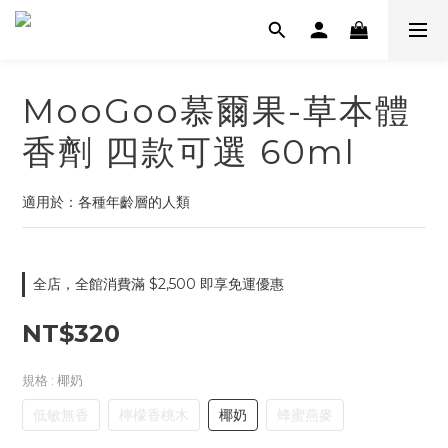
MooGoo慕爾果-草本體
香劑 四款可選 60ml
適用於：各種年齡層的人類
全店，全館消費滿 $2,500 即享免運優惠
NT$320
規格
: 椰奶
低敏無香
檸檬香桃木
椰奶
蜂蜜燕麥