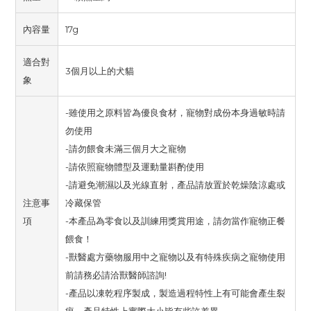
內容量
17g
適合對
3個月以上的犬貓
象
-雖使用之原料皆為優良食材，寵物對成份本身過敏時請
勿使用
-請勿餵食未滿三個月大之寵物
-請依照寵物體型及運動量斟酌使用
-請避免潮濕以及光線直射，產品請放置於乾燥陰涼處或
注意事
冷藏保管
項
-本產品為零食以及訓練用獎賞用途，請勿當作寵物正餐
餵食！
-獸醫處方藥物服用中之寵物以及有特殊疾病之寵物使用
前請務必請洽獸醫師諮詢!
-產品以凍乾程序製成，製造過程特性上有可能會產生裂