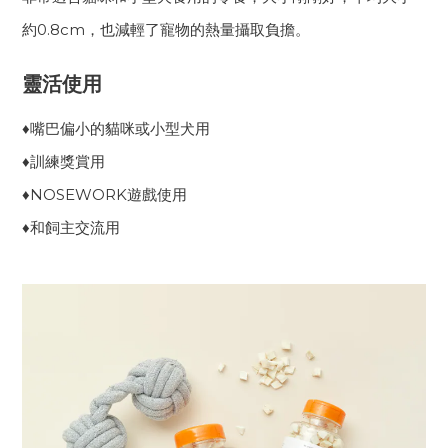
約0.8cm，也減輕了寵物的熱量攝取負擔。
靈活使用
♦︎嘴巴偏小的貓咪或小型犬用
♦︎訓練獎賞用
♦︎NOSEWORK遊戲使用
♦︎和飼主交流用