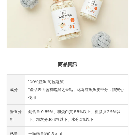
商品資訊
100%鱈魚(阿拉斯加)
成分
*產品表面會有略黑之斑點，此為鱈魚魚皮部分，請安心
使用
營養分
鈉含量:0.89%、粗蛋白質:88%以上、粗脂肪:2.9%以
析
下、粗灰分:10.3%以下、水分:5%以下
熱量
一顆熱量約0.5kcal