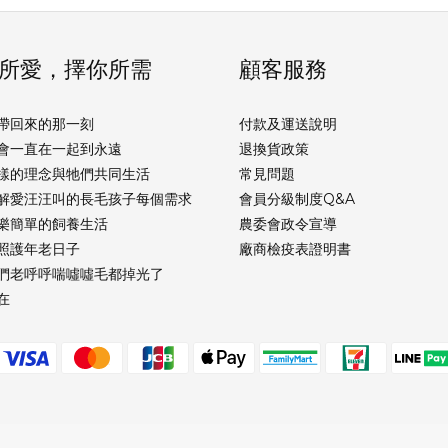
所愛，擇你所需
顧客服務
帶回來的那一刻
付款及運送說明
會一直在一起到永遠
退換貨政策
樣的理念與牠們共同生活
常見問題
解愛汪汪叫的長毛孩子每個需求
會員分級制度Q&A
樂簡單的飼養生活
農委會政令宣導
照護年老日子
廠商檢疫表證明書
們老呼呼喘噓噓毛都掉光了
在