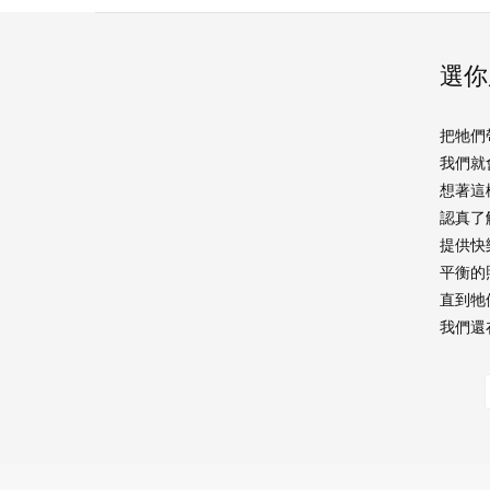
選你
把牠們
我們就
想著這
認真了
提供快
平衡的
直到牠
我們還