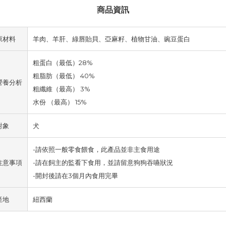
商品資訊
原材料
羊肉、羊肝、綠唇貽貝、亞麻籽、植物甘油、豌豆蛋白
粗蛋白（最低）28%
粗脂肪（最低） 40%
營養分析
粗纖維（最高） 3%
水份 （最高） 15%
對象
犬
-請依照一般零食餵食，此產品並非主食用途
注意事項
-請在飼主的監看下食用，並請留意狗狗吞嚥狀況
-開封後請在3個月內食用完畢
產地
紐西蘭