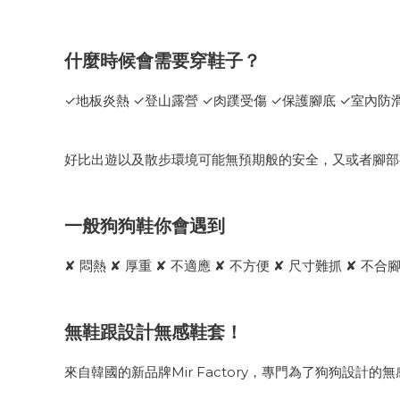
什麼時候會需要穿鞋子？
✓地板炎熱 ✓登山露營 ✓肉蹼受傷 ✓保護腳底 ✓室內防
好比出遊以及散步環境可能無預期般的安全，又或者腳部
一般狗狗鞋你會遇到
✘ 悶熱 ✘ 厚重 ✘ 不適應 ✘ 不方便 ✘ 尺寸難抓 ✘ 不合
無鞋跟設計無感鞋套！
來自韓國的新品牌Mir Factory，專門為了狗狗