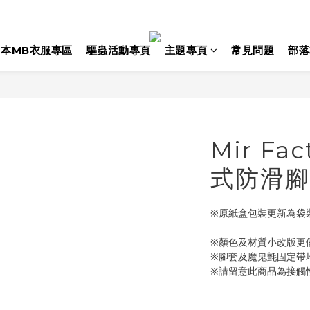
日本MB衣服專區
驅蟲活動專頁
主題專頁
常見問題
部落
Mir Fa
式防滑腳套
※原紙盒包裝更新為袋
※顏色及材質小改版更
※腳套及魔鬼氈固定帶
※請留意此商品為接觸