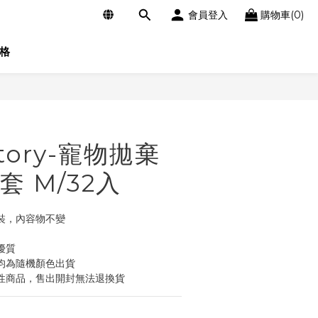
會員登入
購物車(0)
格
立即購買
ctory-寵物拋棄
 M/32入
裝，內容物不變
優質
均為隨機顏色出貨
性商品，售出開封無法退換貨