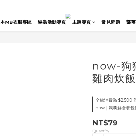
日本MB衣服專區
驅蟲活動專頁
主題專頁
常見問題
部落
now-
雞肉炊飯 
全館消費滿 $2,500 
now｜狗狗鮮食餐包任選 2
NT$79
Quantity