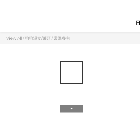
View All
/
狗狗濕食/罐頭
/
常溫餐包