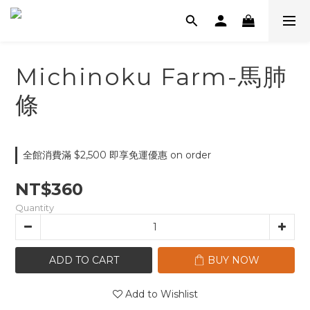
Michinoku Farm-馬肺
條
全館消費滿 $2,500 即享免運優惠 on order
NT$360
Quantity
ADD TO CART
BUY NOW
Add to Wishlist