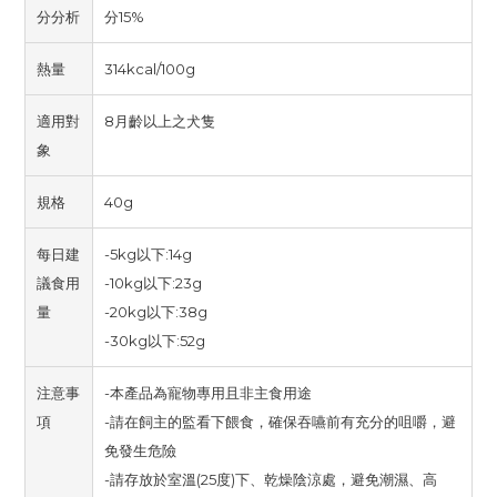
分分析
分15%
熱量
314kcal/100g
適用對
8月齡以上之犬隻
象
規格
40g
每日建
-5kg以下:14g
議食用
-10kg以下:23g
量
-20kg以下:38g
-30kg以下:52g
注意事
-本產品為寵物專用且非主食用途
項
-請在飼主的監看下餵食，確保吞嚥前有充分的咀嚼，避
免發生危險
-請存放於室溫(25度)下、乾燥陰涼處，避免潮濕、高