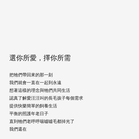
選你所愛，擇你所需
把牠們帶回來的那一刻
我們就會一直在一起到永遠
想著這樣的理念與牠們共同生活
認真了解愛汪汪叫的長毛孩子每個需求
提供快樂簡單的飼養生活
平衡的照護年老日子
直到牠們老呼呼喘噓噓毛都掉光了
我們還在