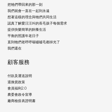
把牠們帶回來的那一刻
我們就會一直在一起到永遠
想著這樣的理念與牠們共同生活
認真了解愛汪汪叫的長毛孩子每個需求
提供快樂簡單的飼養生活
平衡的照護年老日子
直到牠們老呼呼喘噓噓毛都掉光了
我們還在
顧客服務
付款及運送說明
退換貨政策
會員福利2.0
農委會政令宣導
廠商檢疫表證明書