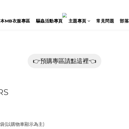
日本MB衣服專區
驅蟲活動專頁
主題專頁
常見問題
部落
👉預購專區請點這裡👈
RS
物袋(以購物車顯示為主)