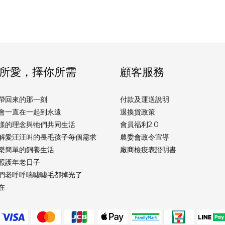
所愛，擇你所需
顧客服務
帶回來的那一刻
付款及運送說明
會一直在一起到永遠
退換貨政策
樣的理念與牠們共同生活
會員福利2.0
解愛汪汪叫的長毛孩子每個需求
農委會政令宣導
樂簡單的飼養生活
廠商檢疫表證明書
照護年老日子
們老呼呼喘噓噓毛都掉光了
在