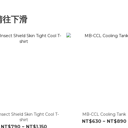
請往下滑
sect Shield Skin Tight Cool T-
MB-CCL Cooling Tank
shirt
NT$630 ~ NT$890
NT$790 ~ NT$1,150