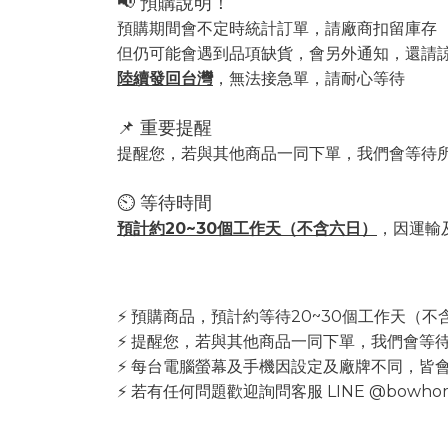
📢 預購說明！
預購期間會不定時統計訂單，請廠商扣留庫存
但仍可能會遇到品項缺貨，會另外通知，還請諒
陸續發回台灣
，無法接急單，請耐心等待
📌 重要提醒
提醒您，若與其他商品一同下單，我們會等待
⏲️ 等待時間
預計約20~30個工作天（不含六日）
，因運輸
⚡ 預購商品，預計約等待20~30個工作天（
⚡ 提醒您，若與其他商品一同下單，我們會等
⚡ 每台電腦螢幕及手機因設定及廠牌不同，皆
⚡ 若有任何問題歡迎詢問客服 LINE @bowho