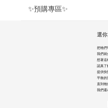
✨預購專區✨
選你
把牠們
我們就
想著這
認真了
提供快
平衡的
直到牠
我們還