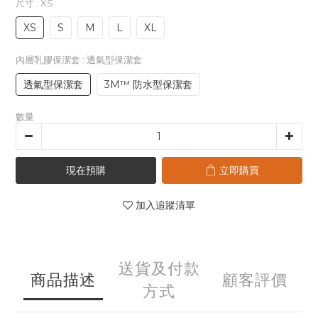
尺寸
: XS
XS
S
M
L
XL
內層乳膠保潔套
: 透氣型保潔套
透氣型保潔套
3M™ 防水型保潔套
數量
現在預購
立即購買
加入追蹤清單
送貨及付款
商品描述
顧客評價
方式