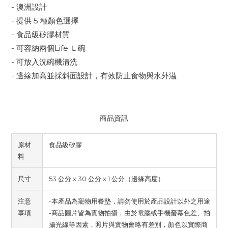
- 澳洲設計
- 提供 5 種顏色選擇
- 食品級矽膠材質
- 可容納兩個Life Ｌ碗
- 可放入洗碗機清洗
- 邊緣加高並採斜面設計，有效防止食物與水外溢
商品資訊
原材
食品級矽膠
料
尺寸
53 公分 x 30 公分 x 1 公分（邊緣高度）
注意
-本產品為寵物用餐墊，請勿使用於產品設計以外之用途
事項
-商品圖片皆為實物拍攝，由於電腦或手機螢幕色差、拍
攝光線等因素，照片與實物會略有差別，顏色以實際商