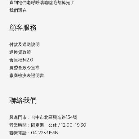
直到牠們老呼呼喘噓噓毛都掉光了
我們還在
顧客服務
付款及運送說明
退換貨政策
會員福利2.0
農委會政令宣導
廠商檢疫表證明書
聯絡我們
興進門市：台中市北區興進路134號
營業時間：固定週一公休 / 12:00~19:30
聯繫電話：04-22331568