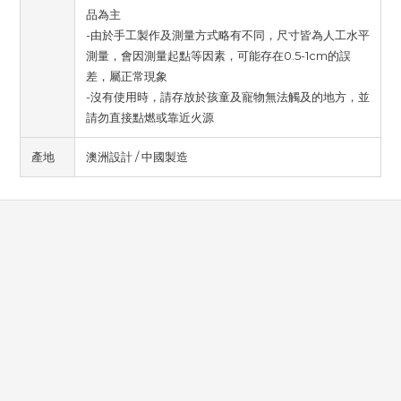
品為主
-由於手工製作及測量方式略有不同，尺寸皆為人工水平
測量，會因測量起點等因素，可能存在0.5-1cm的誤
差，屬正常現象
-沒有使用時，請存放於孩童及寵物無法觸及的地方，並
請勿直接點燃或靠近火源
產地
澳洲設計 / 中國製造