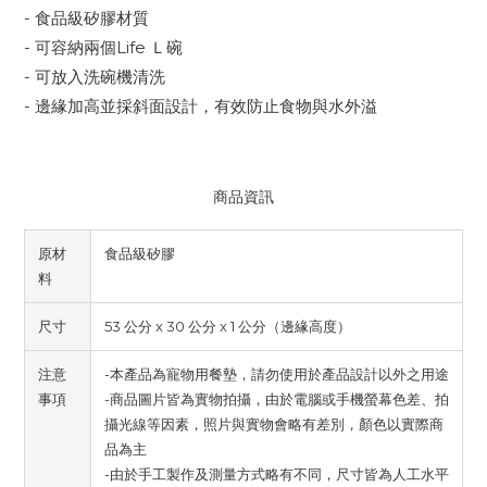
- 食品級矽膠材質
- 可容納兩個Life Ｌ碗
- 可放入洗碗機清洗
- 邊緣加高並採斜面設計，有效防止食物與水外溢
商品資訊
原材
食品級矽膠
料
尺寸
53 公分 x 30 公分 x 1 公分（邊緣高度）
注意
-本產品為寵物用餐墊，請勿使用於產品設計以外之用途
事項
-商品圖片皆為實物拍攝，由於電腦或手機螢幕色差、拍
攝光線等因素，照片與實物會略有差別，顏色以實際商
品為主
-由於手工製作及測量方式略有不同，尺寸皆為人工水平