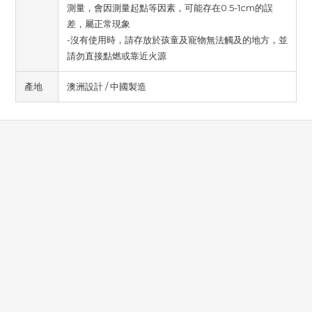
測量，會因測量起點等因素，可能存在0.5-1cm的誤
差，屬正常現象
-沒有使用時，請存放於孩童及寵物無法觸及的地方，並
請勿直接點燃或靠近火源
產地
澳洲設計 / 中國製造