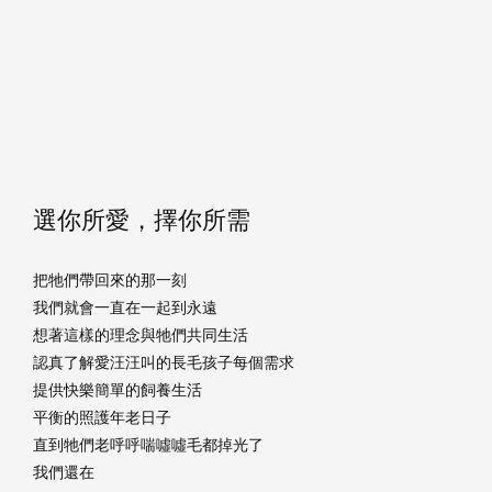
選你所愛，擇你所需
把牠們帶回來的那一刻
我們就會一直在一起到永遠
想著這樣的理念與牠們共同生活
認真了解愛汪汪叫的長毛孩子每個需求
提供快樂簡單的飼養生活
平衡的照護年老日子
直到牠們老呼呼喘噓噓毛都掉光了
我們還在