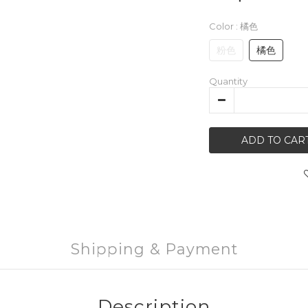
Color
: 橘色
粉色
橘色
Quantity
ADD TO CAR
Shipping & Payment
Description