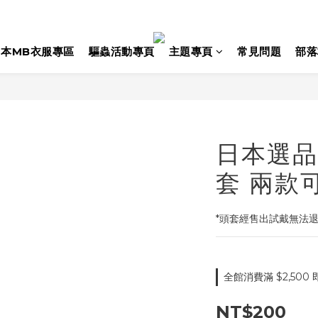
日本MB衣服專區
驅蟲活動專頁
主題專頁
常見問題
部落
日本選品
套 兩款
*頭套經售出試戴無法
全館消費滿 $2,500 
NT$200