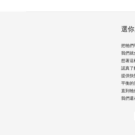
選你
把牠們
我們就
想著這
認真了
提供快
平衡的
直到牠
我們還