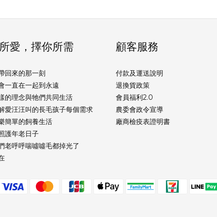
所愛，擇你所需
顧客服務
帶回來的那一刻
付款及運送說明
會一直在一起到永遠
退換貨政策
樣的理念與牠們共同生活
會員福利2.0
解愛汪汪叫的長毛孩子每個需求
農委會政令宣導
樂簡單的飼養生活
廠商檢疫表證明書
照護年老日子
們老呼呼喘噓噓毛都掉光了
在