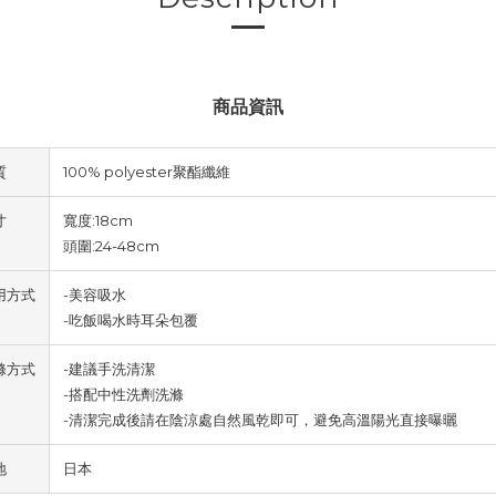
商品資訊
質
100% polyester聚酯纖維
寸
寬度:18cm
頭圍:24-48cm
用方式
-美容吸水
-吃飯喝水時耳朵包覆
滌方式
-建議手洗清潔
-搭配中性洗劑洗滌
-清潔完成後請在陰涼處自然風乾即可，避免高溫陽光直接曝曬
地
日本