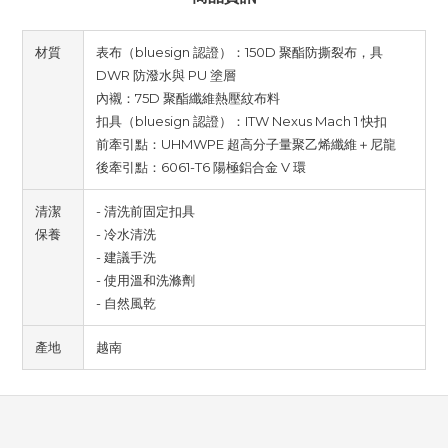
材質
表布（bluesign 認證）：150D 聚酯防撕裂布，具
DWR 防潑水與 PU 塗層
內襯：75D 聚酯纖維熱壓紋布料
扣具（bluesign 認證）：ITW Nexus Mach 1 快扣
前牽引點：UHMWPE 超高分子量聚乙烯纖維＋尼龍
後牽引點：6061-T6 陽極鋁合金 V 環
清潔
- 清洗前固定扣具
保養
- 冷水清洗
- 建議手洗
- 使用溫和洗滌劑
- 自然風乾
產地
越南