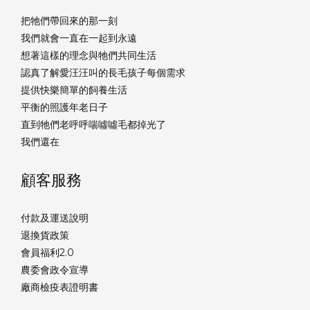
把牠們帶回來的那一刻
我們就會一直在一起到永遠
想著這樣的理念與牠們共同生活
認真了解愛汪汪叫的長毛孩子每個需求
提供快樂簡單的飼養生活
平衡的照護年老日子
直到牠們老呼呼喘噓噓毛都掉光了
我們還在
顧客服務
付款及運送說明
退換貨政策
會員福利2.0
農委會政令宣導
廠商檢疫表證明書