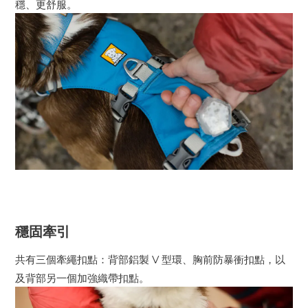
穩、更舒服。
穩固牽引
共有三個牽繩扣點：背部鋁製 V 型環、胸前防暴衝扣點，以
及背部另一個加強織帶扣點。