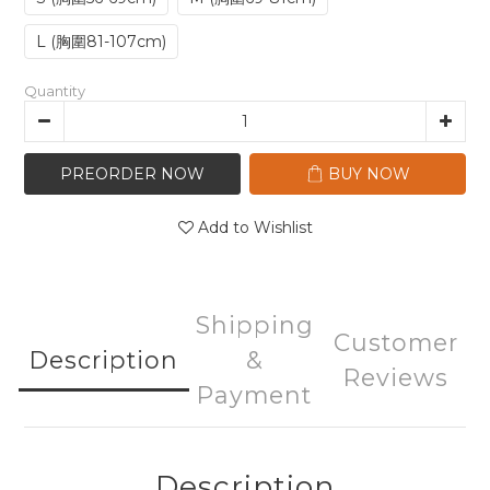
L (胸圍81-107cm)
Quantity
PREORDER NOW
BUY NOW
Add to Wishlist
Shipping
Customer
Description
&
Reviews
Payment
Description