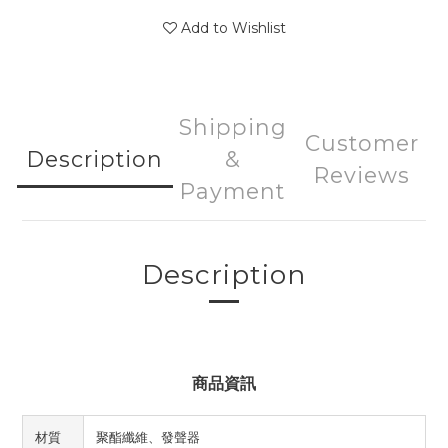
Add to Wishlist
Shipping
Customer
Description
&
Reviews
Payment
Description
商品資訊
材質
聚酯纖維、發聲器