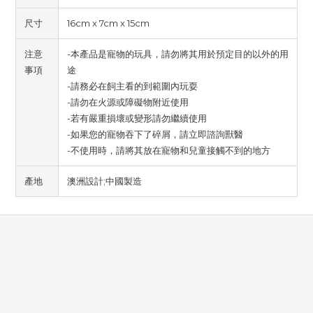
尺寸
16cm x 7cm x 15cm
注意
-本產品是寵物的玩具，請勿將其用於預定目的以外的用
事項
途
-請務必在飼主看的到範圍內玩耍
-請勿在火源或障礙物附近使用
-若有嚴重損壞或變形請勿繼續使用
-如果您的寵物吞下了碎屑，請立即諮詢獸醫
-不使用時，請將其放在寵物和兒童接觸不到的地方
產地
澳洲設計;中國製造