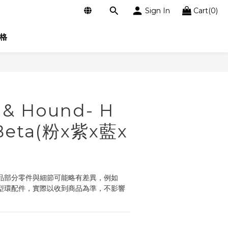
Sign In
Cart(0)
格
BUY NOW
& Hound- H
eta(粉x紫x藍x
品部分零件與細節可能略有差異，例如 
D 型環配件，實際以收到商品為準，不影響