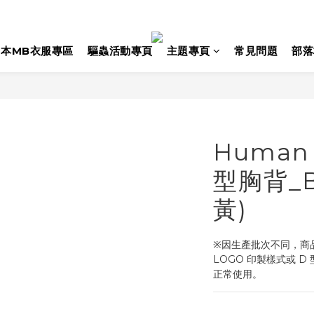
日本MB衣服專區
驅蟲活動專頁
主題專頁
常見問題
部落
Human 
型胸背_B
黃)
※因生產批次不同，商
LOGO 印製樣式或 
正常使用。