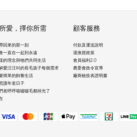
所愛，擇你所需
顧客服務
帶回來的那一刻
付款及運送說明
會一直在一起到永遠
退換貨政策
樣的理念與牠們共同生活
會員福利2.0
解愛汪汪叫的長毛孩子每個需求
農委會政令宣導
樂簡單的飼養生活
廠商檢疫表證明書
照護年老日子
們老呼呼喘噓噓毛都掉光了
在