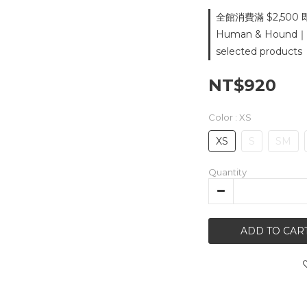
全館消費滿 $2,500 
Human & Hound
selected products
NT$920
Color
: XS
XS
S
SM
Quantity
ADD TO CAR