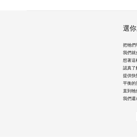
選你
把牠們
我們就
想著這
認真了
提供快
平衡的
直到牠
我們還