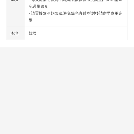
免過量餵食
- 請置於陰涼乾燥處,避免陽光直射,拆封後請盡早食用完
畢
產地
韓國