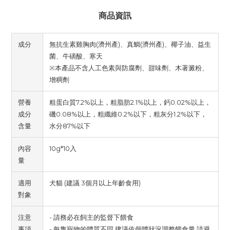
商品資訊
成分
無抗生素雞胸肉(濟州產)、真鯛(濟州產)、椰子油、益生
菌、牛磺酸、寒天
※本產品不含人工色素與防腐劑、甜味劑、木著澱粉、
增稠劑
營養
粗蛋白質7.2%以上，粗脂肪2.1%以上，鈣0.02%以上，
成分
磯0.08%以上，粗纖維0.2%以下，粗灰分1.2%以下，
含量
水分87%以下
內容
10g*10入
量
適用
犬貓 (建議 3個月以上年齡食用)
對象
注意
- 請務必在飼主的監督下餵食
事項
- 每隻寵物的體質不同,建議依個體狀況調整餵食量,請避