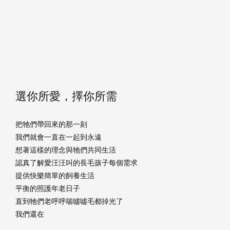
選你所愛，擇你所需
把牠們帶回來的那一刻
我們就會一直在一起到永遠
想著這樣的理念與牠們共同生活
認真了解愛汪汪叫的長毛孩子每個需求
提供快樂簡單的飼養生活
平衡的照護年老日子
直到牠們老呼呼喘噓噓毛都掉光了
我們還在