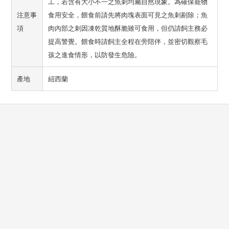
工，若含有大小不一之魚刺均屬自然現象。為確保寵物
注意事
食用安全，餵食前請先將肉塊表面可見之魚刺剔除；魚
項
肉內部之刺因凍乾質地酥脆雖可食用，但仍請飼主務必
提高警覺。餵食時請飼主全程在旁陪伴，並密切觀察毛
孩之進食情形，以防發生危險。
產地
紐西蘭