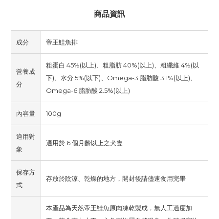
商品資訊
成分
帝王鮭魚排
粗蛋白 45%(以上)、粗脂肪 40%(以上)、粗纖維 4%(以
營養成
下)、水分 5%(以下)、Omega-3 脂肪酸 3.1%(以上)、
分
Omega-6 脂肪酸 2.5%(以上)
內容量
100g
適用對
適用於 6 個月齡以上之犬隻
象
保存方
存放於陰涼、乾燥的地方，開封後請儘速食用完畢
式
本產品為天然帝王鮭魚原肉凍乾製成，無人工過度加