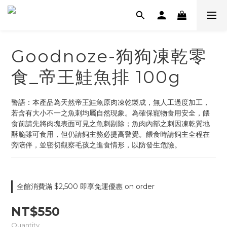
Goodnoze-狗狗凍乾零
食_帝王鮭魚排 100g
警語：本產品為天然帝王鮭魚原肉凍乾製成，無人工過度加工，
若含有大小不一之魚刺均屬自然現象。為確保寵物食用安全，餵
食前請先將肉塊表面可見之魚刺剔除；魚肉內部之刺因凍乾質地
酥脆雖可食用，但仍請飼主務必提高警覺。餵食時請飼主全程在
旁陪伴，並密切觀察毛孩之進食情形，以防發生危險。
全館消費滿 $2,500 即享免運優惠 on order
NT$550
Quantity