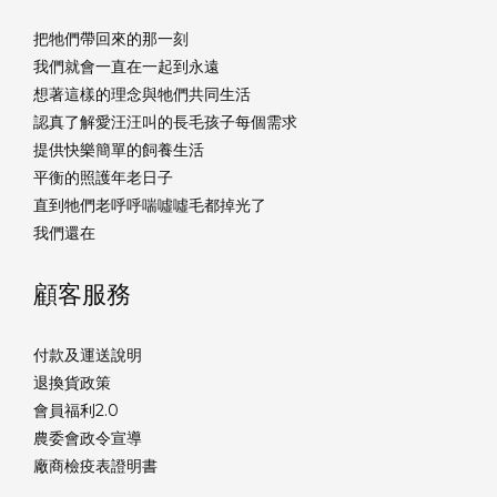
把牠們帶回來的那一刻
我們就會一直在一起到永遠
想著這樣的理念與牠們共同生活
認真了解愛汪汪叫的長毛孩子每個需求
提供快樂簡單的飼養生活
平衡的照護年老日子
直到牠們老呼呼喘噓噓毛都掉光了
我們還在
顧客服務
付款及運送說明
退換貨政策
會員福利2.0
農委會政令宣導
廠商檢疫表證明書