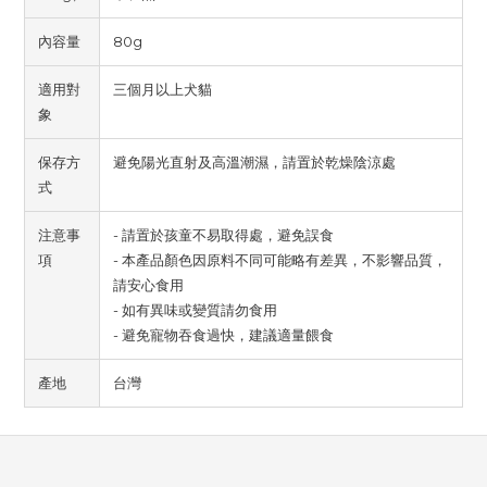
內容量
80g
適用對
三個月以上犬貓
象
保存方
避免陽光直射及高溫潮濕，請置於乾燥陰涼處
式
注意事
- 請置於孩童不易取得處，避免誤食
項
- 本產品顏色因原料不同可能略有差異，不影響品質，
請安心食用
- 如有異味或變質請勿食用
- 避免寵物吞食過快，建議適量餵食
產地
台灣