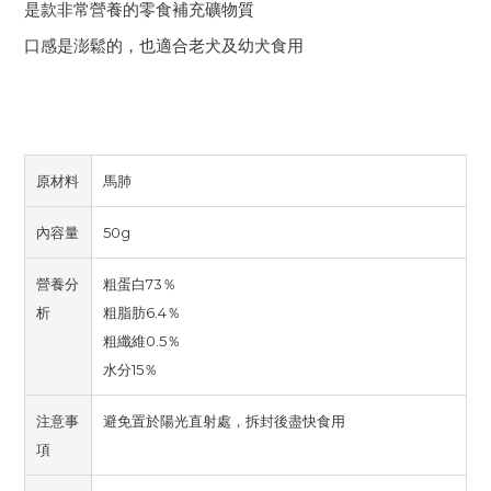
是款非常營養的零食補充礦物質
口感是澎鬆的，也適合老犬及幼犬食用
原材料
馬肺
內容量
50g
營養分
粗蛋白73％
析
粗脂肪6.4％
粗纖維0.5％
水分15％
注意事
避免置於陽光直射處，拆封後盡快食用
項